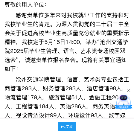
尊敬的用人单位：
感谢贵单位多年来对我校就业工作的支持和对
我校毕业生的肯定。为深入贯彻党的二十届三中全
会关于促进高校毕业生高质量充分就业的重要指示
精神，我校定于
5
月
15
日
14:00
，举办“沧州交通学
院
2025
届毕业生管理、语言、艺术类专场校园双
选会”，诚邀贵单位报名参会。现将有关事宜通知
如下：
沧州交通学院管理、语言、艺术类专业包括工
商管理
293
人，财务管理
293
人，酒店管理
98
人，
物流管理
179
人，旅游管理
51
人，金融工程
202
人，工程管理
184
人，英语
286
人，商务英语
106
人，视觉传达设计
99
人，环境设计
93
人，数字媒
体艺术
60
人，风景园林
69
人，音乐学
40
人。
已过期